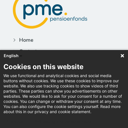
Home
Contact
English
Actueel
Cookies on this website
Vacatures
We use functional and analytical cookies and social media
buttons without cookies. We use these cookies to improve our
Inloggen
website. We also use tracking cookies to show videos of third
parties. These parties can show you advertisements on other
Downloads
websites. We would like to ask for your consent for a number of
cookies. You can change or withdraw your consent at any time.
You can also configure the cookie settings yourself. Read more
Pers
about this in our privacy and cookie statement.
Klacht indienen
Analytics
A/B testing and personalization