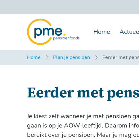
Overslaan
en
naar
inhoud
gaan
Home
Actuee
Home
Plan je pensioen
Eerder met pen
Eerder met pen
Je kiest zelf wanneer je met pensioen 
gaan is op je AOW-leeftijd. Daarom infor
bereikt over je pensioen. Maar je mag oo