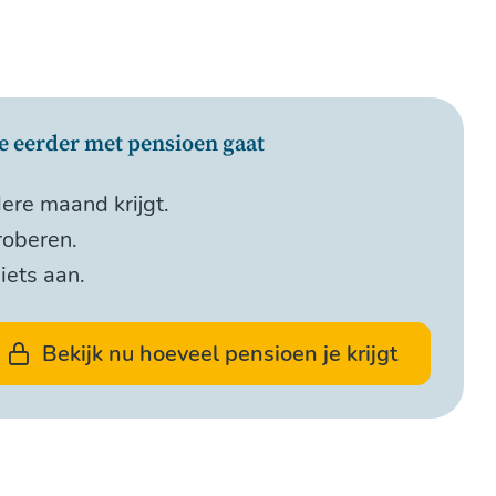
 je eerder met pensioen gaat
dere maand krijgt.
roberen.
niets aan.
Bekijk nu hoeveel pensioen je krijgt