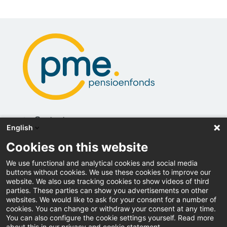
Contact
English
Actueel
Cookies on this website
Vacatures
We use functional and analytical cookies and social media
buttons without cookies. We use these cookies to improve our
Inloggen
website. We also use tracking cookies to show videos of third
parties. These parties can show you advertisements on other
Downloads
websites. We would like to ask for your consent for a number of
cookies. You can change or withdraw your consent at any time.
You can also configure the cookie settings yourself. Read more
Pers
about this in our privacy and cookie statement.