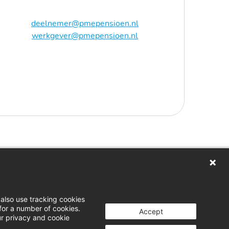
deelnemer@pmepensioen.nl
werkgever@pmepensioen.nl
loggen
wnloads
also use tracking cookies
for a number of cookies.
rs
Accept
ur privacy and cookie