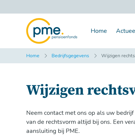
Overslaan
en
naar
inhoud
gaan
Home
Actuee
Home
Bedrijfsgegevens
Wijzigen recht
Wijzigen recht
Neem contact met ons op als uw bedrijf
van de rechtsvorm altijd bij ons. Een 
aansluiting bij PME.