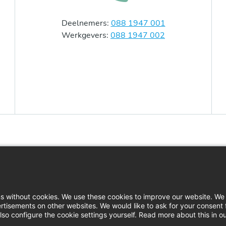
Deelnemers:
088 1947 001
Werkgevers:
088 1947 002
Contact
In
Actueel
Do
ns without cookies. We use these cookies to improve our website. We 
rtisements on other websites. We would like to ask for your consent 
Vacatures
Pe
so configure the cookie settings yourself. Read more about this in o