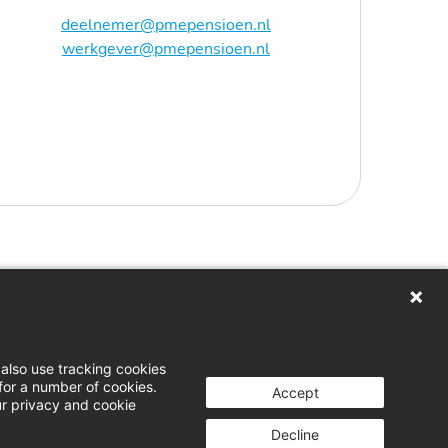
deelnemer@pmepensioen.nl
werkgever@pmepensioen.nl
loggen
wnloads
also use tracking cookies
for a number of cookies.
rs
Accept
ur privacy and cookie
cht indienen
Decline