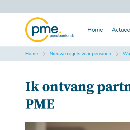
Overslaan
en
naar
inhoud
gaan
Home
Actuee
Home
Nieuwe regels voor pensioen
Wat
Ik ontvang part
PME