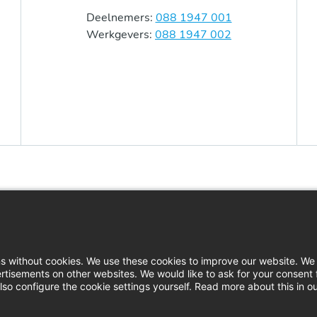
Deelnemers:
088 1947 001
Werkgevers:
088 1947 002
Home
In
Contact
Do
ns without cookies. We use these cookies to improve our website. We 
rtisements on other websites. We would like to ask for your consent 
Actueel
Pe
so configure the cookie settings yourself. Read more about this in o
Vacatures
Kla