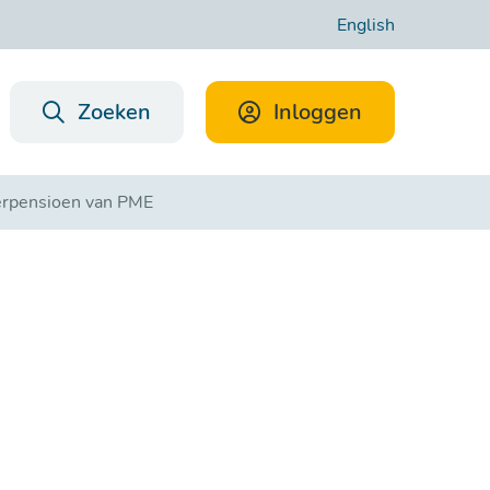
English
Zoeken
Inloggen
nerpensioen van PME