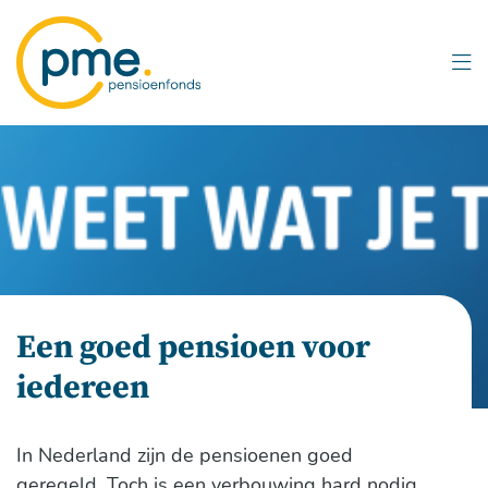
Overslaan
en
naar
inhoud
gaan
Een goed pensioen voor
iedereen
In Nederland zijn de pensioenen goed
geregeld. Toch is een verbouwing hard nodig.