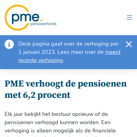
Overslaan
en
naar
inhoud
gaan
Notificatie
Deze pagina gaat over de verhoging per
1 januari 2023. Lees meer over de
meest
recente verhoging
.
PME verhoogt de pensioenen
met 6,2 procent
Elk jaar bekijkt het bestuur opnieuw of de
pensioenen verhoogd kunnen worden. Een
verhoging is alleen mogelijk als de financiële