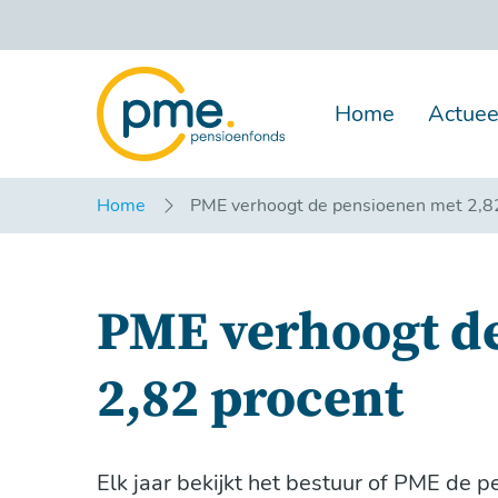
Overslaan
en
naar
inhoud
gaan
Home
Actuee
Home
PME verhoogt de pensioenen met 2,8
PME verhoogt d
2,82 procent
Elk jaar bekijkt het bestuur of PME de