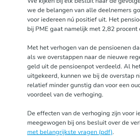
We kijken bij elk besluit naar de gevolg
we de belangen van alle deelnemers go
voor iedereen nú positief uit. Het pens
bij PME gaat namelijk met 2,82 procent
Met het verhogen van de pensioenen daa
als we overstappen naar de nieuwe reg
geld uit de pensioenpot verdeeld. Al h
uitgekeerd, kunnen we bij de overstap ni
relatief minder gunstig dan voor een oud
voordeel van de verhoging.
De effecten van de verhoging zijn voor i
meegewogen bij ons besluit over de verho
met belangrijkste vragen (pdf)
.