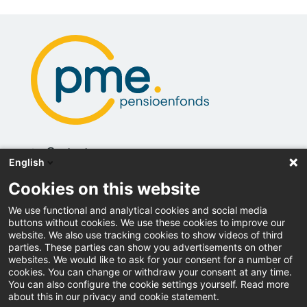
Contact
English
Actueel
Cookies on this website
Vacatures
We use functional and analytical cookies and social media
buttons without cookies. We use these cookies to improve our
Inloggen
website. We also use tracking cookies to show videos of third
parties. These parties can show you advertisements on other
Downloads
websites. We would like to ask for your consent for a number of
cookies. You can change or withdraw your consent at any time.
You can also configure the cookie settings yourself. Read more
Pers
about this in our privacy and cookie statement.